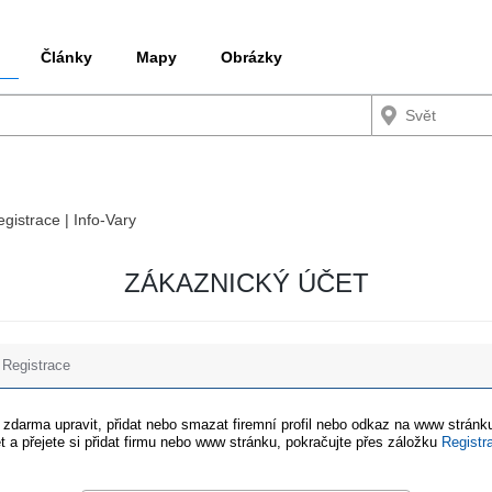
Články
Mapy
Obrázky
egistrace | Info-Vary
ZÁKAZNICKÝ ÚČET
Registrace
e zdarma upravit, přidat nebo smazat firemní profil nebo odkaz na www stránku
t a přejete si přidat firmu nebo www stránku, pokračujte přes záložku
Registr