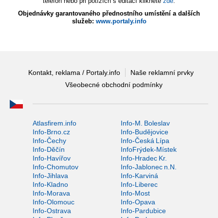
telefon nebo při potížích s editací klikněte
zde
.
Objednávky garantovaného přednostního umístění a dalších
služeb:
www.portaly.info
Kontakt, reklama / Portaly.info
Naše reklamní prvky
Všeobecné obchodní podmínky
Atlasfirem.info
Info-M. Boleslav
Info-Brno.cz
Info-Budějovice
Info-Čechy
Info-Česká Lípa
Info-Děčín
InfoFrýdek-Místek
Info-Havířov
Info-Hradec Kr.
Info-Chomutov
Info-Jablonec n.N.
Info-Jihlava
Info-Karviná
Info-Kladno
Info-Liberec
Info-Morava
Info-Most
Info-Olomouc
Info-Opava
Info-Ostrava
Info-Pardubice