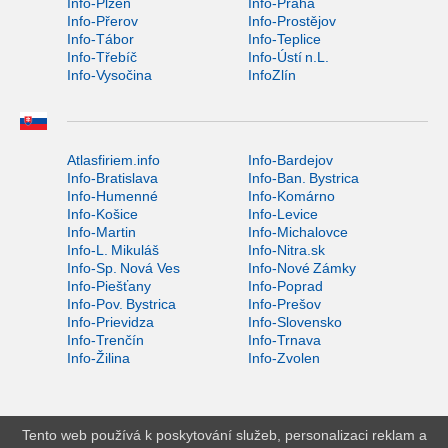
Info-Plzeň
Info-Praha
Info-Přerov
Info-Prostějov
Info-Tábor
Info-Teplice
Info-Třebíč
Info-Ústí n.L.
Info-Vysočina
InfoZlín
Atlasfiriem.info
Info-Bardejov
Info-Bratislava
Info-Ban. Bystrica
Info-Humenné
Info-Komárno
Info-Košice
Info-Levice
Info-Martin
Info-Michalovce
Info-L. Mikuláš
Info-Nitra.sk
Info-Sp. Nová Ves
Info-Nové Zámky
Info-Piešťany
Info-Poprad
Info-Pov. Bystrica
Info-Prešov
Info-Prievidza
Info-Slovensko
Info-Trenčín
Info-Trnava
Info-Žilina
Info-Zvolen
Tento web používá k poskytování služeb, personalizaci reklam a