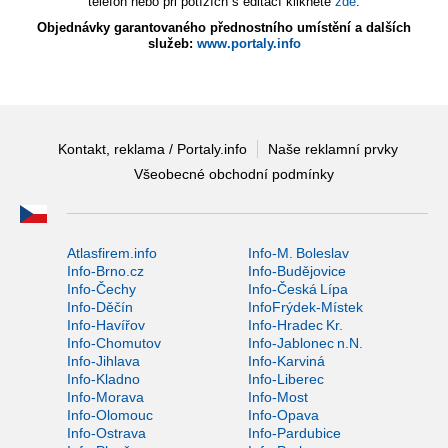
telefon nebo při potížích s editací klikněte
zde
.
Objednávky garantovaného přednostního umístění a dalších
služeb:
www.portaly.info
Kontakt, reklama / Portaly.info
Naše reklamní prvky
Všeobecné obchodní podmínky
Atlasfirem.info
Info-M. Boleslav
Info-Brno.cz
Info-Budějovice
Info-Čechy
Info-Česká Lípa
Info-Děčín
InfoFrýdek-Místek
Info-Havířov
Info-Hradec Kr.
Info-Chomutov
Info-Jablonec n.N.
Info-Jihlava
Info-Karviná
Info-Kladno
Info-Liberec
Info-Morava
Info-Most
Info-Olomouc
Info-Opava
Info-Ostrava
Info-Pardubice