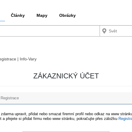
Články
Mapy
Obrázky
egistrace | Info-Vary
ZÁKAZNICKÝ ÚČET
Registrace
e zdarma upravit, přidat nebo smazat firemní profil nebo odkaz na www stránku
t a přejete si přidat firmu nebo www stránku, pokračujte přes záložku
Registr