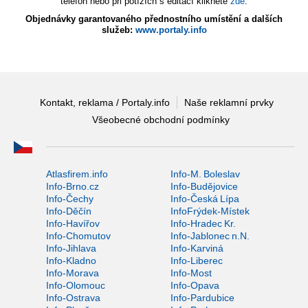
telefon nebo při potížích s editací klikněte
zde
.
Objednávky garantovaného přednostního umístění a dalších
služeb:
www.portaly.info
Kontakt, reklama / Portaly.info
Naše reklamní prvky
Všeobecné obchodní podmínky
Atlasfirem.info
Info-M. Boleslav
Info-Brno.cz
Info-Budějovice
Info-Čechy
Info-Česká Lípa
Info-Děčín
InfoFrýdek-Místek
Info-Havířov
Info-Hradec Kr.
Info-Chomutov
Info-Jablonec n.N.
Info-Jihlava
Info-Karviná
Info-Kladno
Info-Liberec
Info-Morava
Info-Most
Info-Olomouc
Info-Opava
Info-Ostrava
Info-Pardubice