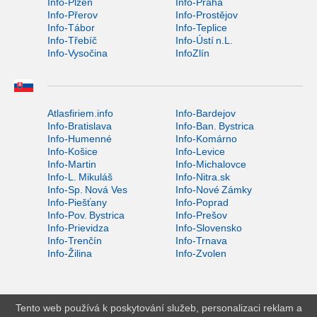
Info-Plzeň
Info-Praha
Info-Přerov
Info-Prostějov
Info-Tábor
Info-Teplice
Info-Třebíč
Info-Ústí n.L.
Info-Vysočina
InfoZlín
Atlasfiriem.info
Info-Bardejov
Info-Bratislava
Info-Ban. Bystrica
Info-Humenné
Info-Komárno
Info-Košice
Info-Levice
Info-Martin
Info-Michalovce
Info-L. Mikuláš
Info-Nitra.sk
Info-Sp. Nová Ves
Info-Nové Zámky
Info-Piešťany
Info-Poprad
Info-Pov. Bystrica
Info-Prešov
Info-Prievidza
Info-Slovensko
Info-Trenčín
Info-Trnava
Info-Žilina
Info-Zvolen
Tento web používá k poskytování služeb, personalizaci reklam a