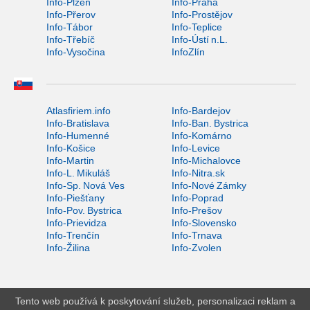
Info-Plzeň
Info-Praha
Info-Přerov
Info-Prostějov
Info-Tábor
Info-Teplice
Info-Třebíč
Info-Ústí n.L.
Info-Vysočina
InfoZlín
Atlasfiriem.info
Info-Bardejov
Info-Bratislava
Info-Ban. Bystrica
Info-Humenné
Info-Komárno
Info-Košice
Info-Levice
Info-Martin
Info-Michalovce
Info-L. Mikuláš
Info-Nitra.sk
Info-Sp. Nová Ves
Info-Nové Zámky
Info-Piešťany
Info-Poprad
Info-Pov. Bystrica
Info-Prešov
Info-Prievidza
Info-Slovensko
Info-Trenčín
Info-Trnava
Info-Žilina
Info-Zvolen
Tento web používá k poskytování služeb, personalizaci reklam a