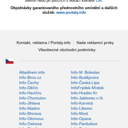
telefon nebo při potížích s editací klikněte
zde
.
Objednávky garantovaného přednostního umístění a dalších
služeb:
www.portaly.info
Kontakt, reklama / Portaly.info
Naše reklamní prvky
Všeobecné obchodní podmínky
Atlasfirem.info
Info-M. Boleslav
Info-Brno.cz
Info-Budějovice
Info-Čechy
Info-Česká Lípa
Info-Děčín
InfoFrýdek-Místek
Info-Havířov
Info-Hradec Kr.
Info-Chomutov
Info-Jablonec n.N.
Info-Jihlava
Info-Karviná
Info-Kladno
Info-Liberec
Info-Morava
Info-Most
Info-Olomouc
Info-Opava
Info-Ostrava
Info-Pardubice