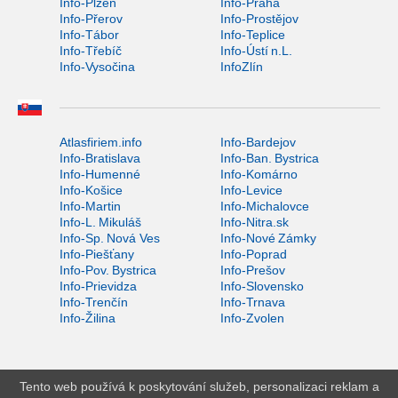
Info-Plzeň
Info-Praha
Info-Přerov
Info-Prostějov
Info-Tábor
Info-Teplice
Info-Třebíč
Info-Ústí n.L.
Info-Vysočina
InfoZlín
Atlasfiriem.info
Info-Bardejov
Info-Bratislava
Info-Ban. Bystrica
Info-Humenné
Info-Komárno
Info-Košice
Info-Levice
Info-Martin
Info-Michalovce
Info-L. Mikuláš
Info-Nitra.sk
Info-Sp. Nová Ves
Info-Nové Zámky
Info-Piešťany
Info-Poprad
Info-Pov. Bystrica
Info-Prešov
Info-Prievidza
Info-Slovensko
Info-Trenčín
Info-Trnava
Info-Žilina
Info-Zvolen
Tento web používá k poskytování služeb, personalizaci reklam a