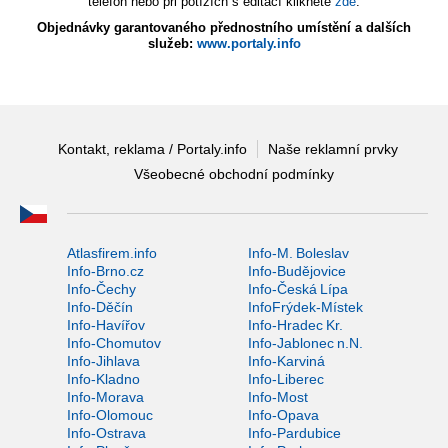
telefon nebo při potížích s editací klikněte
zde
.
Objednávky garantovaného přednostního umístění a dalších
služeb:
www.portaly.info
Kontakt, reklama / Portaly.info
Naše reklamní prvky
Všeobecné obchodní podmínky
Atlasfirem.info
Info-M. Boleslav
Info-Brno.cz
Info-Budějovice
Info-Čechy
Info-Česká Lípa
Info-Děčín
InfoFrýdek-Místek
Info-Havířov
Info-Hradec Kr.
Info-Chomutov
Info-Jablonec n.N.
Info-Jihlava
Info-Karviná
Info-Kladno
Info-Liberec
Info-Morava
Info-Most
Info-Olomouc
Info-Opava
Info-Ostrava
Info-Pardubice