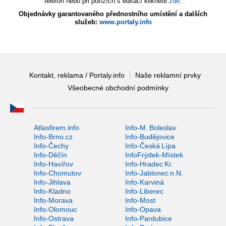
telefon nebo při potížích s editací klikněte
zde
.
Objednávky garantovaného přednostního umístění a dalších
služeb:
www.portaly.info
Kontakt, reklama / Portaly.info
Naše reklamní prvky
Všeobecné obchodní podmínky
Atlasfirem.info
Info-M. Boleslav
Info-Brno.cz
Info-Budějovice
Info-Čechy
Info-Česká Lípa
Info-Děčín
InfoFrýdek-Místek
Info-Havířov
Info-Hradec Kr.
Info-Chomutov
Info-Jablonec n.N.
Info-Jihlava
Info-Karviná
Info-Kladno
Info-Liberec
Info-Morava
Info-Most
Info-Olomouc
Info-Opava
Info-Ostrava
Info-Pardubice