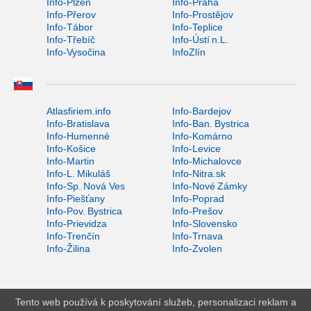
Info-Plzeň
Info-Praha
Info-Přerov
Info-Prostějov
Info-Tábor
Info-Teplice
Info-Třebíč
Info-Ústí n.L.
Info-Vysočina
InfoZlín
Atlasfiriem.info
Info-Bardejov
Info-Bratislava
Info-Ban. Bystrica
Info-Humenné
Info-Komárno
Info-Košice
Info-Levice
Info-Martin
Info-Michalovce
Info-L. Mikuláš
Info-Nitra.sk
Info-Sp. Nová Ves
Info-Nové Zámky
Info-Piešťany
Info-Poprad
Info-Pov. Bystrica
Info-Prešov
Info-Prievidza
Info-Slovensko
Info-Trenčín
Info-Trnava
Info-Žilina
Info-Zvolen
Tento web používá k poskytování služeb, personalizaci reklam a