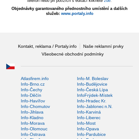
telefon nebo při potížích s editací klikněte
zde
.
Objednávky garantovaného přednostního umístění a dalších
služeb:
www.portaly.info
Kontakt, reklama / Portaly.info
Naše reklamní prvky
Všeobecné obchodní podmínky
Atlasfirem.info
Info-M. Boleslav
Info-Brno.cz
Info-Budějovice
Info-Čechy
Info-Česká Lípa
Info-Děčín
InfoFrýdek-Místek
Info-Havířov
Info-Hradec Kr.
Info-Chomutov
Info-Jablonec n.N.
Info-Jihlava
Info-Karviná
Info-Kladno
Info-Liberec
Info-Morava
Info-Most
Info-Olomouc
Info-Opava
Info-Ostrava
Info-Pardubice