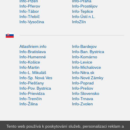
Info-Plzeň
Info-Praha
Info-Přerov
Info-Prostějov
Info-Tábor
Info-Teplice
Info-Třebíč
Info-Ústí n.L.
Info-Vysočina
InfoZlín
Atlasfiriem.info
Info-Bardejov
Info-Bratislava
Info-Ban. Bystrica
Info-Humenné
Info-Komárno
Info-Košice
Info-Levice
Info-Martin
Info-Michalovce
Info-L. Mikuláš
Info-Nitra.sk
Info-Sp. Nová Ves
Info-Nové Zámky
Info-Piešťany
Info-Poprad
Info-Pov. Bystrica
Info-Prešov
Info-Prievidza
Info-Slovensko
Info-Trenčín
Info-Trnava
Info-Žilina
Info-Zvolen
Tento web používá k poskytování služeb, personalizaci reklam a