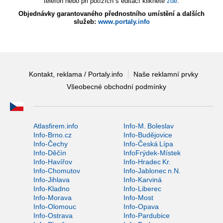
telefon nebo při potížích s editací klikněte
zde
.
Objednávky garantovaného přednostního umístění a dalších
služeb:
www.portaly.info
Kontakt, reklama / Portaly.info
Naše reklamní prvky
Všeobecné obchodní podmínky
Atlasfirem.info
Info-M. Boleslav
Info-Brno.cz
Info-Budějovice
Info-Čechy
Info-Česká Lípa
Info-Děčín
InfoFrýdek-Místek
Info-Havířov
Info-Hradec Kr.
Info-Chomutov
Info-Jablonec n.N.
Info-Jihlava
Info-Karviná
Info-Kladno
Info-Liberec
Info-Morava
Info-Most
Info-Olomouc
Info-Opava
Info-Ostrava
Info-Pardubice