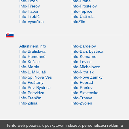
Info-Plzeň
Info-Praha
Info-Přerov
Info-Prostějov
Info-Tábor
Info-Teplice
Info-Třebíč
Info-Ústí n.L.
Info-Vysočina
InfoZlín
Atlasfiriem.info
Info-Bardejov
Info-Bratislava
Info-Ban. Bystrica
Info-Humenné
Info-Komárno
Info-Košice
Info-Levice
Info-Martin
Info-Michalovce
Info-L. Mikuláš
Info-Nitra.sk
Info-Sp. Nová Ves
Info-Nové Zámky
Info-Piešťany
Info-Poprad
Info-Pov. Bystrica
Info-Prešov
Info-Prievidza
Info-Slovensko
Info-Trenčín
Info-Trnava
Info-Žilina
Info-Zvolen
Tento web používá k poskytování služeb, personalizaci reklam a