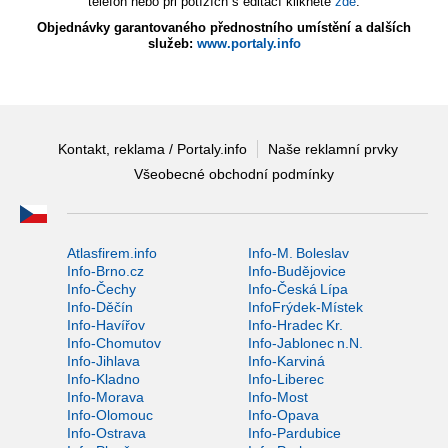
telefon nebo při potížích s editací klikněte
zde
.
Objednávky garantovaného přednostního umístění a dalších
služeb:
www.portaly.info
Kontakt, reklama / Portaly.info
Naše reklamní prvky
Všeobecné obchodní podmínky
Atlasfirem.info
Info-M. Boleslav
Info-Brno.cz
Info-Budějovice
Info-Čechy
Info-Česká Lípa
Info-Děčín
InfoFrýdek-Místek
Info-Havířov
Info-Hradec Kr.
Info-Chomutov
Info-Jablonec n.N.
Info-Jihlava
Info-Karviná
Info-Kladno
Info-Liberec
Info-Morava
Info-Most
Info-Olomouc
Info-Opava
Info-Ostrava
Info-Pardubice