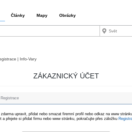
Články
Mapy
Obrázky
egistrace | Info-Vary
ZÁKAZNICKÝ ÚČET
Registrace
e zdarma upravit, přidat nebo smazat firemní profil nebo odkaz na www stránku
t a přejete si přidat firmu nebo www stránku, pokračujte přes záložku
Registr