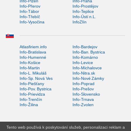
Info-Plzeň
Info-Praha
Info-Přerov
Info-Prostějov
Info-Tábor
Info-Teplice
Info-Třebíč
Info-Ústí n.L.
Info-Vysočina
InfoZlín
Atlasfiriem.info
Info-Bardejov
Info-Bratislava
Info-Ban. Bystrica
Info-Humenné
Info-Komárno
Info-Košice
Info-Levice
Info-Martin
Info-Michalovce
Info-L. Mikuláš
Info-Nitra.sk
Info-Sp. Nová Ves
Info-Nové Zámky
Info-Piešťany
Info-Poprad
Info-Pov. Bystrica
Info-Prešov
Info-Prievidza
Info-Slovensko
Info-Trenčín
Info-Trnava
Info-Žilina
Info-Zvolen
Tento web používá k poskytování služeb, personalizaci reklam a