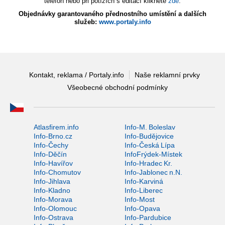
telefon nebo při potížích s editací klikněte
zde
.
Objednávky garantovaného přednostního umístění a dalších
služeb:
www.portaly.info
Kontakt, reklama / Portaly.info
Naše reklamní prvky
Všeobecné obchodní podmínky
Atlasfirem.info
Info-M. Boleslav
Info-Brno.cz
Info-Budějovice
Info-Čechy
Info-Česká Lípa
Info-Děčín
InfoFrýdek-Místek
Info-Havířov
Info-Hradec Kr.
Info-Chomutov
Info-Jablonec n.N.
Info-Jihlava
Info-Karviná
Info-Kladno
Info-Liberec
Info-Morava
Info-Most
Info-Olomouc
Info-Opava
Info-Ostrava
Info-Pardubice