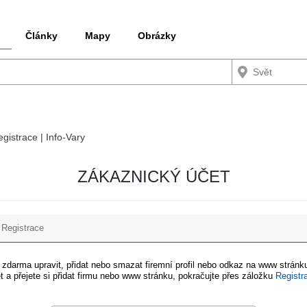
Články
Mapy
Obrázky
egistrace | Info-Vary
ZÁKAZNICKÝ ÚČET
Registrace
e zdarma upravit, přidat nebo smazat firemní profil nebo odkaz na www stránku
t a přejete si přidat firmu nebo www stránku, pokračujte přes záložku
Registr