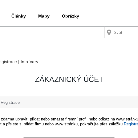
Články
Mapy
Obrázky
egistrace | Info-Vary
ZÁKAZNICKÝ ÚČET
Registrace
e zdarma upravit, přidat nebo smazat firemní profil nebo odkaz na www stránku
t a přejete si přidat firmu nebo www stránku, pokračujte přes záložku
Registr