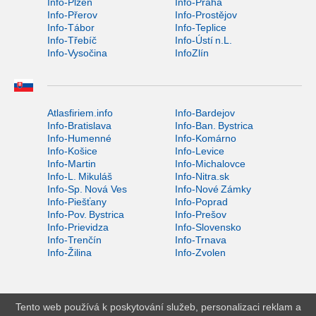
Info-Plzeň
Info-Praha
Info-Přerov
Info-Prostějov
Info-Tábor
Info-Teplice
Info-Třebíč
Info-Ústí n.L.
Info-Vysočina
InfoZlín
Atlasfiriem.info
Info-Bardejov
Info-Bratislava
Info-Ban. Bystrica
Info-Humenné
Info-Komárno
Info-Košice
Info-Levice
Info-Martin
Info-Michalovce
Info-L. Mikuláš
Info-Nitra.sk
Info-Sp. Nová Ves
Info-Nové Zámky
Info-Piešťany
Info-Poprad
Info-Pov. Bystrica
Info-Prešov
Info-Prievidza
Info-Slovensko
Info-Trenčín
Info-Trnava
Info-Žilina
Info-Zvolen
Tento web používá k poskytování služeb, personalizaci reklam a