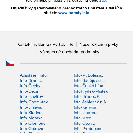
telefon nebo při potížích s editací klikněte
zde
.
Objednávky garantovaného přednostního umístění a dalších
služeb:
www.portaly.info
Kontakt, reklama / Portaly.info
Naše reklamní prvky
Všeobecné obchodní podmínky
Atlasfirem.info
Info-M. Boleslav
Info-Brno.cz
Info-Budějovice
Info-Čechy
Info-Česká Lípa
Info-Děčín
InfoFrýdek-Místek
Info-Havířov
Info-Hradec Kr.
Info-Chomutov
Info-Jablonec n.N.
Info-Jihlava
Info-Karviná
Info-Kladno
Info-Liberec
Info-Morava
Info-Most
Info-Olomouc
Info-Opava
Info-Ostrava
Info-Pardubice