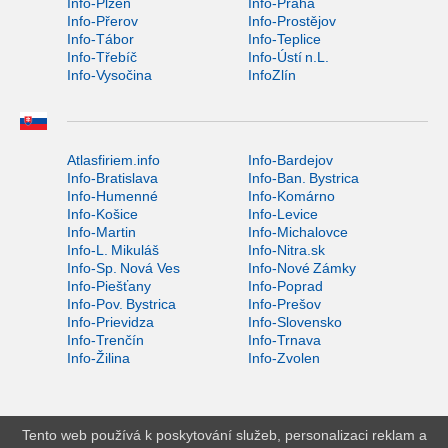
Info-Plzeň
Info-Praha
Info-Přerov
Info-Prostějov
Info-Tábor
Info-Teplice
Info-Třebíč
Info-Ústí n.L.
Info-Vysočina
InfoZlín
Atlasfiriem.info
Info-Bardejov
Info-Bratislava
Info-Ban. Bystrica
Info-Humenné
Info-Komárno
Info-Košice
Info-Levice
Info-Martin
Info-Michalovce
Info-L. Mikuláš
Info-Nitra.sk
Info-Sp. Nová Ves
Info-Nové Zámky
Info-Piešťany
Info-Poprad
Info-Pov. Bystrica
Info-Prešov
Info-Prievidza
Info-Slovensko
Info-Trenčín
Info-Trnava
Info-Žilina
Info-Zvolen
Tento web používá k poskytování služeb, personalizaci reklam a