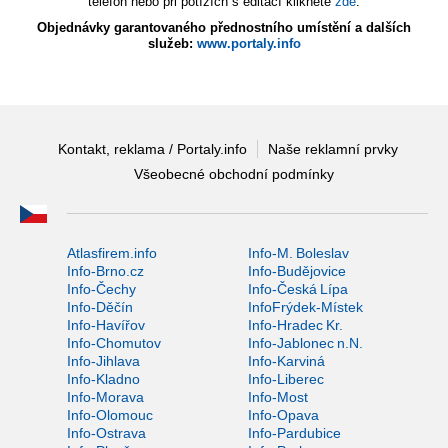
telefon nebo při potížích s editací klikněte
zde
.
Objednávky garantovaného přednostního umístění a dalších
služeb:
www.portaly.info
Kontakt, reklama / Portaly.info
Naše reklamní prvky
Všeobecné obchodní podmínky
Atlasfirem.info
Info-M. Boleslav
Info-Brno.cz
Info-Budějovice
Info-Čechy
Info-Česká Lípa
Info-Děčín
InfoFrýdek-Místek
Info-Havířov
Info-Hradec Kr.
Info-Chomutov
Info-Jablonec n.N.
Info-Jihlava
Info-Karviná
Info-Kladno
Info-Liberec
Info-Morava
Info-Most
Info-Olomouc
Info-Opava
Info-Ostrava
Info-Pardubice