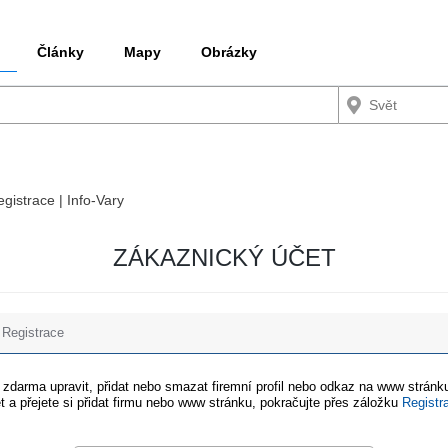
Články
Mapy
Obrázky
egistrace | Info-Vary
ZÁKAZNICKÝ ÚČET
Registrace
e zdarma upravit, přidat nebo smazat firemní profil nebo odkaz na www stránku
t a přejete si přidat firmu nebo www stránku, pokračujte přes záložku
Registr