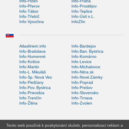
Info-Plzeň
Info-Praha
Info-Přerov
Info-Prostějov
Info-Tábor
Info-Teplice
Info-Třebíč
Info-Ústí n.L.
Info-Vysočina
InfoZlín
Atlasfiriem.info
Info-Bardejov
Info-Bratislava
Info-Ban. Bystrica
Info-Humenné
Info-Komárno
Info-Košice
Info-Levice
Info-Martin
Info-Michalovce
Info-L. Mikuláš
Info-Nitra.sk
Info-Sp. Nová Ves
Info-Nové Zámky
Info-Piešťany
Info-Poprad
Info-Pov. Bystrica
Info-Prešov
Info-Prievidza
Info-Slovensko
Info-Trenčín
Info-Trnava
Info-Žilina
Info-Zvolen
Tento web používá k poskytování služeb, personalizaci reklam a