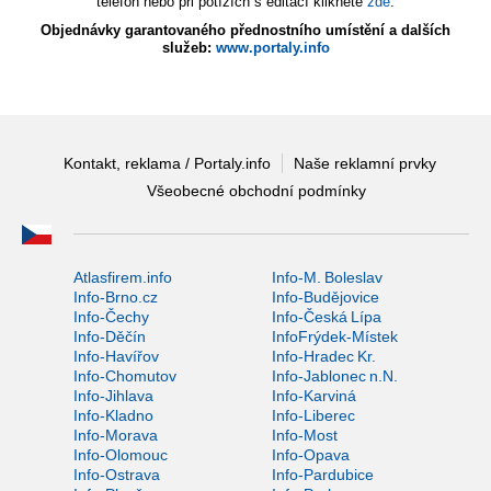
telefon nebo při potížích s editací klikněte
zde
.
Objednávky garantovaného přednostního umístění a dalších
služeb:
www.portaly.info
Kontakt, reklama / Portaly.info
Naše reklamní prvky
Všeobecné obchodní podmínky
Atlasfirem.info
Info-M. Boleslav
Info-Brno.cz
Info-Budějovice
Info-Čechy
Info-Česká Lípa
Info-Děčín
InfoFrýdek-Místek
Info-Havířov
Info-Hradec Kr.
Info-Chomutov
Info-Jablonec n.N.
Info-Jihlava
Info-Karviná
Info-Kladno
Info-Liberec
Info-Morava
Info-Most
Info-Olomouc
Info-Opava
Info-Ostrava
Info-Pardubice