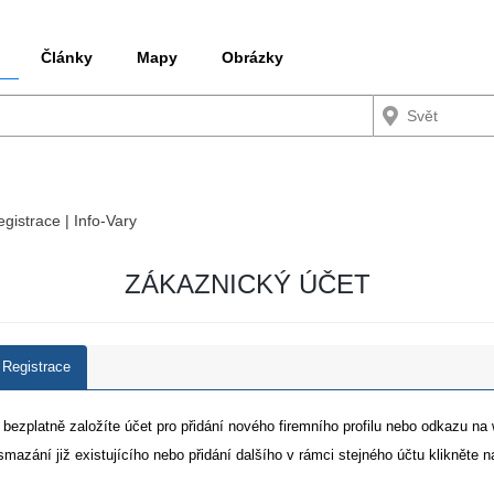
Články
Mapy
Obrázky
egistrace | Info-Vary
ZÁKAZNICKÝ ÚČET
Registrace
i bezplatně založíte účet pro přidání nového firemního profilu nebo odkazu na
smazání již existujícího nebo přidání dalšího v rámci stejného účtu klikněte 