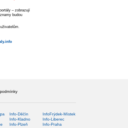
ortály – zobrazují
záznamy budou
 uživatelům.
ly.info
 podmínky
ípa
Info-Děčín
InfoFrýdek-Místek
Info-Kladno
Info-Liberec
ce
Info-Plzeň
Info-Praha