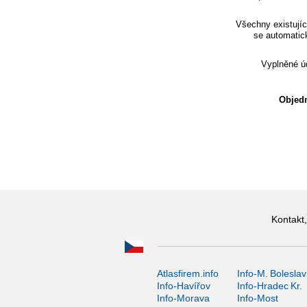
Všechny existujíc
se automatic
Vyplněné úd
Objedn
Kontakt,
Atlasfirem.info
Info-M. Boleslav
Info-Havířov
Info-Hradec Kr.
Info-Morava
Info-Most