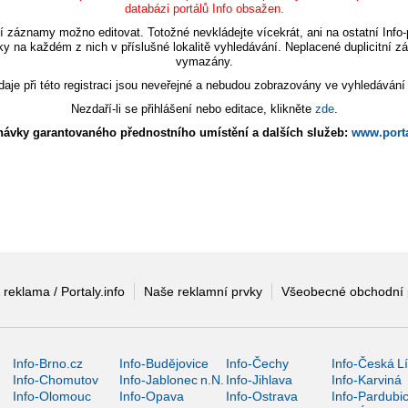
databázi portálů Info obsažen.
í záznamy možno editovat. Totožné nevkládejte vícekrát, ani na ostatní Info-p
ky na každém z nich v příslušné lokalitě vyhledávání. Neplacené duplicitní 
vymazány.
aje při této registraci jsou neveřejné a nebudou zobrazovány ve vyhledávání
Nezdaří-li se přihlášení nebo editace, klikněte
zde
.
ávky garantovaného přednostního umístění a dalších služeb:
www.porta
 reklama / Portaly.info
Naše reklamní prvky
Všeobecné obchodní
Info-Brno.cz
Info-Budějovice
Info-Čechy
Info-Česká L
Info-Chomutov
Info-Jablonec n.N.
Info-Jihlava
Info-Karviná
Info-Olomouc
Info-Opava
Info-Ostrava
Info-Pardubi